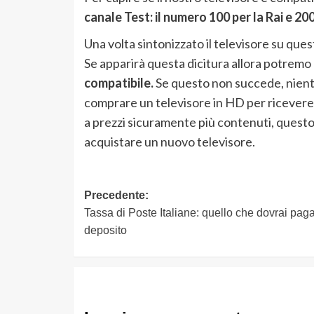
canale Test: il numero 100 per la Rai e 2
Una volta sintonizzato il televisore su quest
Se apparirà questa dicitura allora potremo
compatibile.
Se questo non succede, nient
comprare un televisore in HD per ricevere t
a prezzi sicuramente più contenuti, questo 
acquistare un nuovo televisore.
Navigazione
Precedente:
Tassa di Poste Italiane: quello che dovrai paga
articolo
deposito