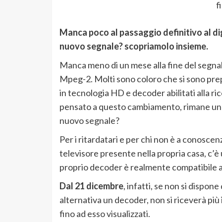
f
Manca poco al passaggio definitivo al digi
nuovo segnale? scopriamolo insieme.
Manca meno di un mese alla fine del segnale 
Mpeg-2. Molti sono coloro che si sono prep
in tecnologia HD e decoder abilitati alla r
pensato a questo cambiamento, rimane un du
nuovo segnale?
Per i ritardatari e per chi non è a conoscenz
televisore presente nella propria casa, c’è u
proprio decoder è realmente compatibile a
Dal 21 dicembre
, infatti, se non si dispo
alternativa un decoder, non si riceverà più il
fino ad esso visualizzati.