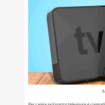
f
Per capire se il nostro televisore è compati