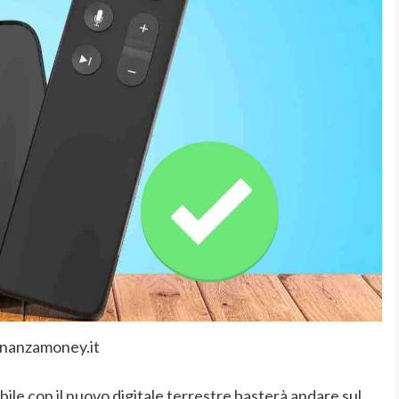
inanzamoney.it
bile con il nuovo digitale terrestre basterà andare sul