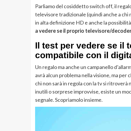
Parliamo del cosiddetto switch off, il rega
televisore tradizionale (quindi anche a chi 
in alta definizione HD e anche la possibilità
a vedere se il proprio televisore/decode
Il test per vedere se il
compatibile con il digit
Un regalo ma anche un campanello d’allarme
avrà alcun problema nella visione, ma per c
chi non sarà in regola con la tv si ritrover
inutili o sorprese improvvise, esiste un mod
segnale. Scopriamolo insieme.