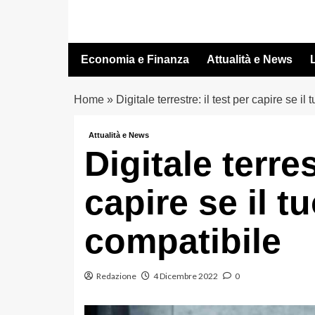
Vai
al
contenuto
Economia e Finanza
Attualità e News
L
Home
»
Digitale terrestre: il test per capire se il
Attualità e News
Digitale terres
capire se il t
compatibile
Redazione
4 Dicembre 2022
0