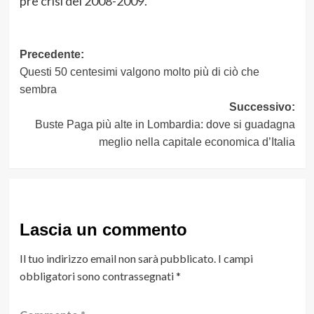
pre crisi del 2008-2009.
Navigazione
Precedente:
Questi 50 centesimi valgono molto più di ciò che
articolo
sembra
Successivo:
Buste Paga più alte in Lombardia: dove si guadagna
meglio nella capitale economica d’Italia
Lascia un commento
Il tuo indirizzo email non sarà pubblicato.
I campi
obbligatori sono contrassegnati
*