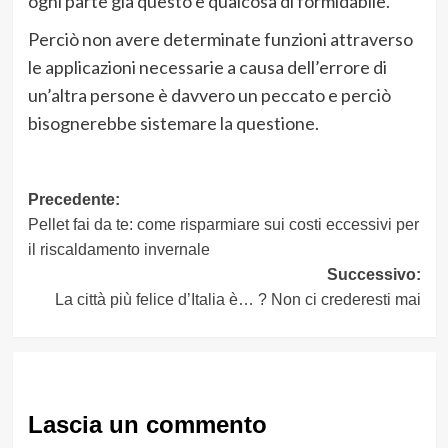
ogni parte già questo è qualcosa di formidabile.
Perciò non avere determinate funzioni attraverso
le applicazioni necessarie a causa dell’errore di
un’altra persone è davvero un peccato e perciò
bisognerebbe sistemare la questione.
Navigazione
Precedente:
Pellet fai da te: come risparmiare sui costi eccessivi per
articolo
il riscaldamento invernale
Successivo:
La città più felice d’Italia è… ? Non ci crederesti mai
Lascia un commento