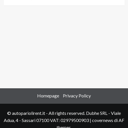
Homepage
Privacy Policy
© autopariolirent.it - All rights reserved. Dubhe SRL - Viale
Adua, 4 - Sassari 07100 VAT: 02979500903
|
covernews
di AF
themes.