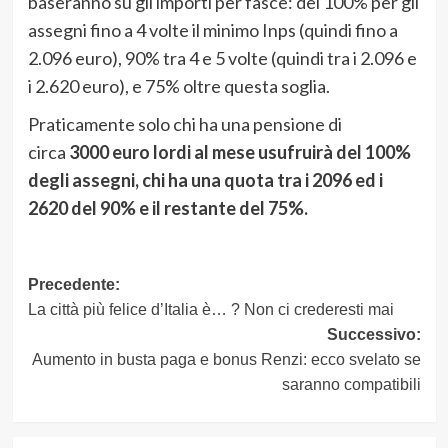
baseranno su gli importi per fasce: del 100% per gli
assegni fino a 4 volte il minimo Inps (quindi fino a
2.096 euro), 90% tra 4 e 5 volte (quindi tra i 2.096 e
i 2.620 euro), e 75% oltre questa soglia.
Praticamente solo chi ha una pensione di
circa
3000 euro lordi al mese usufruirà del 100%
degli assegni, chi ha una quota tra i 2096 ed i
2620 del 90% e il restante del 75%.
Navigazione
Precedente:
La città più felice d’Italia è… ? Non ci crederesti mai
articolo
Successivo:
Aumento in busta paga e bonus Renzi: ecco svelato se
saranno compatibili