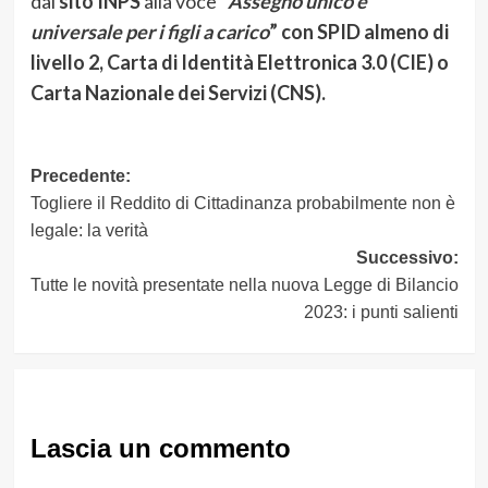
dal
sito INPS
alla voce
“
Assegno unico e
universale per i figli a carico
” con SPID almeno di
livello 2, Carta di Identità Elettronica 3.0 (CIE) o
Carta Nazionale dei Servizi (CNS).
Navigazione
Precedente:
Togliere il Reddito di Cittadinanza probabilmente non è
articolo
legale: la verità
Successivo:
Tutte le novità presentate nella nuova Legge di Bilancio
2023: i punti salienti
Lascia un commento