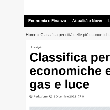
Vai
al
contenuto
Economia e Finanza
Attualità e News
L
Home
»
Classifica per città delle più economich
Lifestyle
Classifica per
economiche e
gas e luce
Redazione
1 Dicembre 2022
0