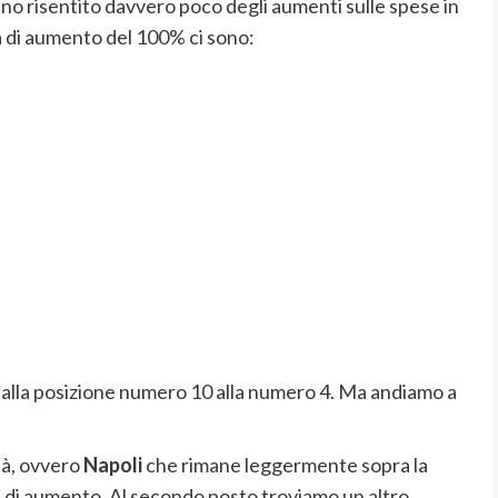
nno risentito davvero poco degli aumenti sulle spese in
ia di aumento del 100% ci sono:
e dalla posizione numero 10 alla numero 4. Ma andiamo a
tà, ovvero
Napoli
che rimane leggermente sopra la
%
di aumento. Al secondo posto troviamo un altro