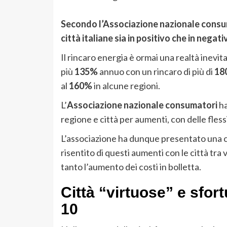
Secondo l’Associazione nazionale consuma
città italiane sia in positivo che in negati
Il rincaro energia è ormai una realtà inevit
più
135%
annuo con un rincaro di più di
180
al
160%
in alcune regioni.
L’
Associazione nazionale consumatori
ha
regione e città per aumenti, con delle fless
L’associazione ha dunque presentato una cla
risentito di questi aumenti con le città tra 
tanto l’aumento dei costi in bolletta.
Città “virtuose” e sfor
10