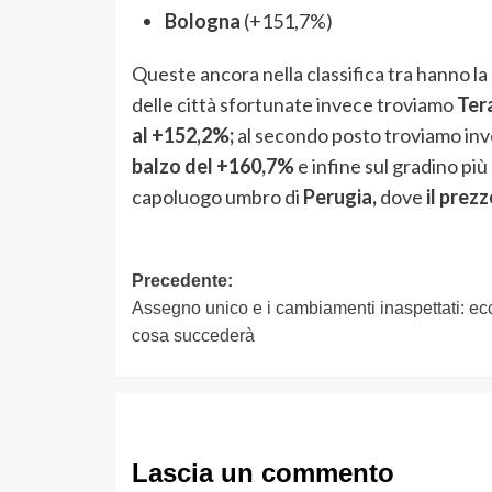
Bologna
(+151,7%)
Queste ancora nella classifica tra hanno la
delle città sfortunate invece troviamo
Ter
al +152,2%;
al secondo posto troviamo inve
balzo del +160,7%
e infine sul gradino più
capoluogo umbro di
Perugia,
dove
il prez
Navigazione
Precedente:
Assegno unico e i cambiamenti inaspettati: ec
articolo
cosa succederà
Lascia un commento