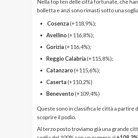
Nella top ten delle città fortunate, che ha
bolletta e anzi sono rimasti sotto una sogl
Cosenza
(+118,9%);
Avellino
(+116,8%);
Gorizia
(+116,4%);
Reggio Calabria
(+115,8%);
Catanzaro
(+115,6%);
Caserta
(+110,2%)
Benevento
(+109,4%)
Queste sono in classifica le città a partir
scoprire il podio.
Al terzo posto troviamo già una grande cit
soglia del 100% con un numero al
+108,3