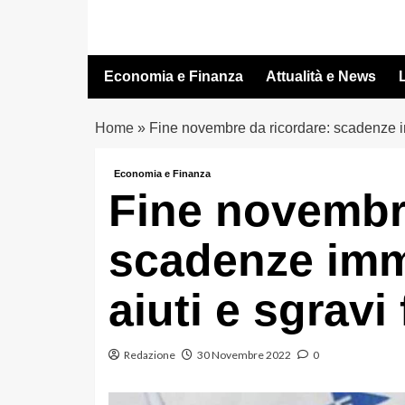
Vai
al
contenuto
Economia e Finanza
Attualità e News
L
Home
»
Fine novembre da ricordare: scadenze imm
Economia e Finanza
Fine novembre
scadenze immi
aiuti e sgravi 
Redazione
30 Novembre 2022
0