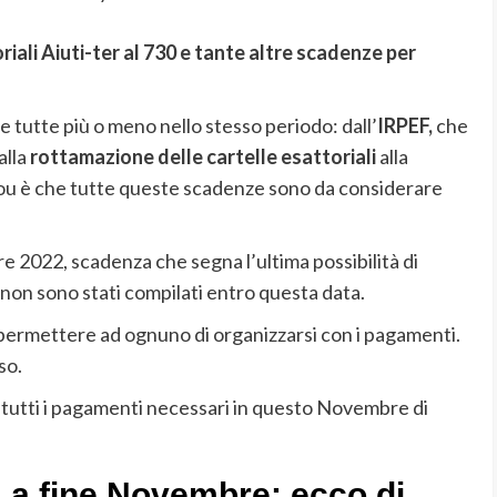
iali Aiuti-ter al 730 e tante altre scadenze per
 e tutte più o meno nello stesso periodo: dall’
IRPEF,
che
alla
rottamazione delle cartelle esattoriali
alla
clou è che tutte queste scadenze sono da considerare
re 2022, scadenza che segna l’ultima possibilità di
 non sono stati compilati entro questa data.
permettere ad ognuno di organizzarsi con i pagamenti.
so.
 tutti i pagamenti necessari in questo Novembre di
 a fine Novembre: ecco di