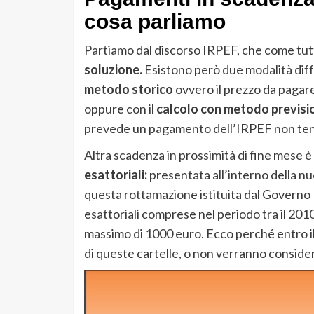
cosa parliamo
Partiamo dal discorso IRPEF, che come tu
soluzione.
Esistono però due modalità diffe
metodo storico
ovvero il prezzo da pagar
oppure con il
calcolo con metodo previsi
prevede un pagamento dell’IRPEF non ten
Altra scadenza in prossimità di fine mese è 
esattoriali:
presentata all’interno della nu
questa rottamazione istituita dal Governo 
esattoriali comprese nel periodo tra il 201
massimo di 1000 euro. Ecco perché entro il
di queste cartelle, o non verranno conside