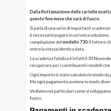
Dalla Rottamazione delle cartelle esattor
questo fine mese che sarà di fuoco.
Si parla di una serie di importanti scadenze
è necessario pagare in un’unica soluzione, 
compilazione del
modello 730:
il fattore 
entro la stessa identica data.
La scadenza fatidica è infatti il 30 Novemb
recuperare per i contribuenti i modelli che
Ogni importo è stato calcolato in modo da 
Ma ogni pagamento avviene in modo diver
Vediamo nei particolari come si sviluppano
fuoco.
Pagamenti in scadenza