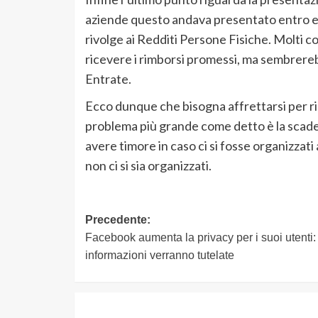
aziende questo andava presentato entro e 
rivolge ai Redditi Persone Fisiche. Molti 
ricevere i rimborsi promessi, ma sembrerebb
Entrate.
Ecco dunque che bisogna affrettarsi per ric
problema più grande come detto è la scaden
avere timore in caso ci si fosse organizzati
non ci si sia organizzati.
Navigazione
Precedente:
Facebook aumenta la privacy per i suoi utenti:
articolo
informazioni verranno tutelate