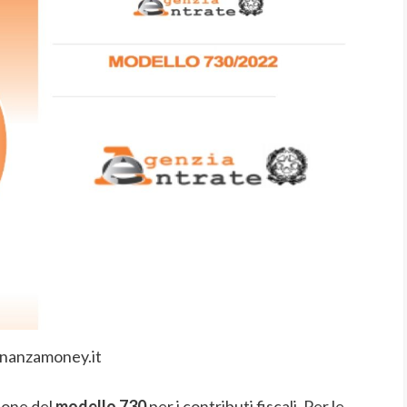
inanzamoney.it
ione del
modello 730
per i contributi fiscali. Per le