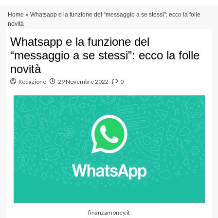
Vai
Menu
Home
»
Whatsapp e la funzione del “messaggio a se stessi”: ecco la folle
al
principale
novità
contenuto
Whatsapp e la funzione del
“messaggio a se stessi”: ecco la folle
novità
Redazione
29 Novembre 2022
0
finanzamoney.it