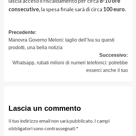
lascia acceso il riscaldamento per circa
8-10 ore
consecutive,
la spesa finale sarà di circa
100 euro.
Navigazione
Precedente:
Manovra Governo Meloni: taglio dell’Iva su questi
articolo
prodotti, una bella notizia
Successivo:
Whatsapp, rubati milioni di numeri telefonici: potrebbe
esserci anche il tuo
Lascia un commento
Il tuo indirizzo email non sarà pubblicato.
I campi
obbligatori sono contrassegnati
*