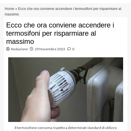
Vai
Menu
Home
»
Ecco che ora conviene accendere i termosifoni per risparmiare al
al
principale
massimo
contenuto
Ecco che ora conviene accendere i
termosifoni per risparmiare al
massimo
Redazione
29 Novembre 2022
0
Il termosifone consuma rispetto a determinati standard di utilizzo