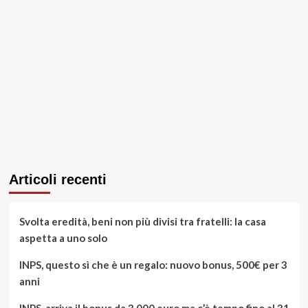
Articoli recenti
Svolta eredità, beni non più divisi tra fratelli: la casa
aspetta a uno solo
INPS, questo sì che è un regalo: nuovo bonus, 500€ per 3
anni
INPS, arriva il bonus da 3.000 euro ma c’è tempo fino al 31