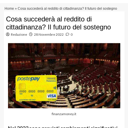
Vai
Menu
Home
»
Cosa succederà al reddito di cittadinanza? Il futuro del sostegno
al
principale
contenuto
Cosa succederà al reddito di
cittadinanza? Il futuro del sostegno
Redazione
28 Novembre 2022
0
finanzamoney.it