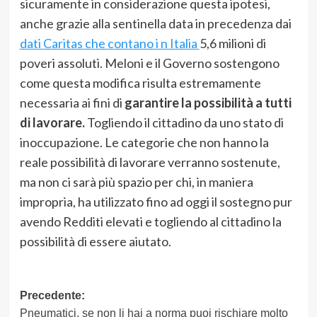
sicuramente in considerazione questa ipotesi,
anche grazie alla sentinella data in precedenza dai
dati Caritas che contano i n Italia
5,6 milioni di
poveri assoluti. Meloni e il Governo sostengono
come questa modifica risulta estremamente
necessaria ai fini di
garantire la possibilità a tutti
di lavorare.
Togliendo il cittadino da uno stato di
inoccupazione. Le categorie che non hanno la
reale possibilità di lavorare verranno sostenute,
ma non ci sarà più spazio per chi, in maniera
impropria, ha utilizzato fino ad oggi il sostegno pur
avendo Redditi elevati e togliendo al cittadino la
possibilità di essere aiutato.
Navigazione
Precedente:
Pneumatici, se non li hai a norma puoi rischiare molto