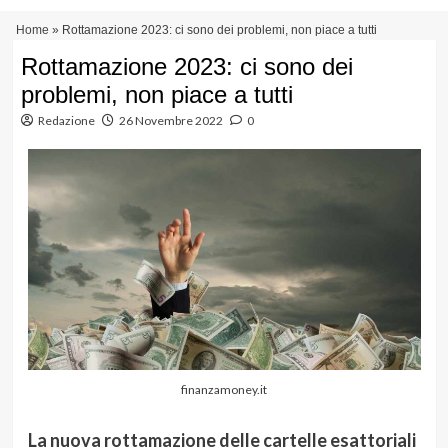
Vai
Menu
Home
»
Rottamazione 2023: ci sono dei problemi, non piace a tutti
al
principale
contenuto
Rottamazione 2023: ci sono dei
problemi, non piace a tutti
Redazione
26 Novembre 2022
0
finanzamoney.it
La nuova rottamazione delle cartelle esattoriali