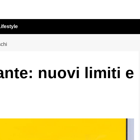
ifestyle
schi
nte: nuovi limiti e