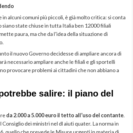
edendo
n alcuni comuni più piccoli, è già molto critica: si conta
 siano state chiuse in tutta Italia ben 12000 filiali
tte paura, ma che da l’idea della situazione di
o.
nto il nuovo Governo decidesse di ampliare ancora di
arà necessario ampliare anche le filiali e gli sportelli
ano provocare problemi ai cittadini che non abbiano a
otrebbe salire: il piano del
ire
da 2.000 a 5.000 euro il tetto all’uso del contante
.
Consiglio dei ministri nel dl aiuti quater. La norma in
6, quello che prevede le Misure urgenti in materia di