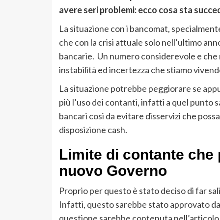
avere seri problemi: ecco cosa sta succ
La situazione con i bancomat, specialmente i
che con la crisi attuale solo nell’ultimo anno
bancarie. Un numero considerevole e che me
instabilità ed incertezza che stiamo vivend
La situazione potrebbe peggiorare se appu
più l’uso dei contanti, infatti a quel punto s
bancari cosi da evitare disservizi che poss
disposizione cash.
Limite di contante che p
nuovo Governo
Proprio per questo è stato deciso di far sal
Infatti, questo sarebbe stato approvato dal 
questione sarebbe contenuta nell’articolo 