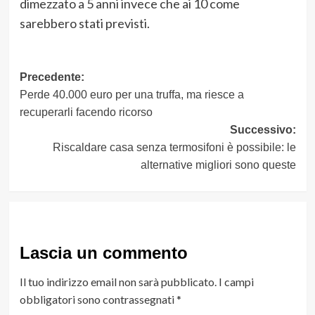
dimezzato a 5 anni invece che ai 10 come
sarebbero stati previsti.
Navigazione
Precedente:
Perde 40.000 euro per una truffa, ma riesce a
articolo
recuperarli facendo ricorso
Successivo:
Riscaldare casa senza termosifoni è possibile: le
alternative migliori sono queste
Lascia un commento
Il tuo indirizzo email non sarà pubblicato.
I campi
obbligatori sono contrassegnati
*