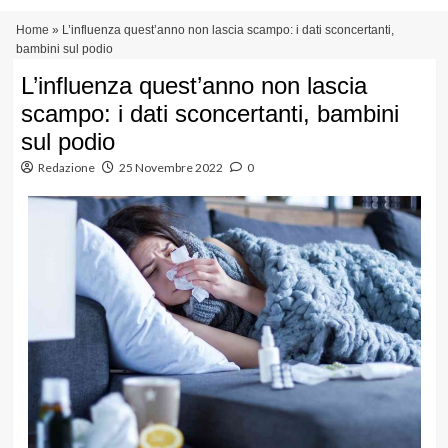
Vai
Menu
Home
»
L’influenza quest’anno non lascia scampo: i dati sconcertanti,
al
principale
bambini sul podio
contenuto
L’influenza quest’anno non lascia
scampo: i dati sconcertanti, bambini
sul podio
Redazione
25 Novembre 2022
0