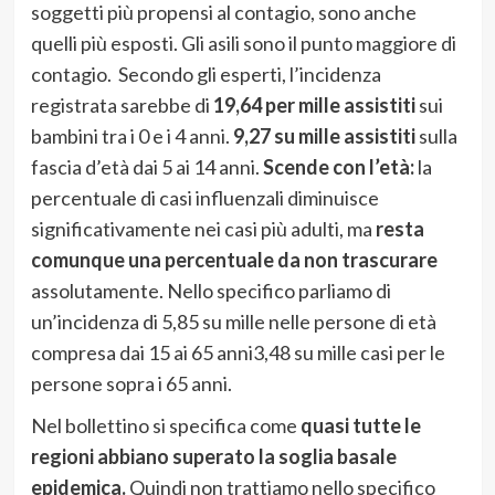
soggetti più propensi al contagio, sono anche
quelli più esposti. Gli asili sono il punto maggiore di
contagio. Secondo gli esperti, l’incidenza
registrata sarebbe di
19,64 per mille assistiti
sui
bambini tra i 0 e i 4 anni.
9,27 su mille assistiti
sulla
fascia d’età dai 5 ai 14 anni.
Scende con l’età:
la
percentuale di casi influenzali diminuisce
significativamente nei casi più adulti, ma
resta
comunque una percentuale da non trascurare
assolutamente. Nello specifico parliamo di
un’incidenza di 5,85 su mille nelle persone di età
compresa dai 15 ai 65 anni3,48 su mille casi per le
persone sopra i 65 anni.
Nel bollettino si specifica come
quasi tutte le
regioni abbiano superato la soglia basale
epidemica.
Quindi non trattiamo nello specifico