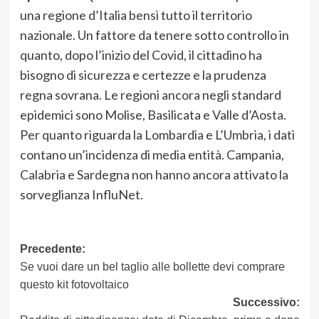
una regione d’Italia bensì tutto il territorio
nazionale. Un fattore da tenere sotto controllo in
quanto, dopo l’inizio del Covid, il cittadino ha
bisogno di sicurezza e certezze e la prudenza
regna sovrana. Le regioni ancora negli standard
epidemici sono Molise, Basilicata e Valle d’Aosta.
Per quanto riguarda la Lombardia e L’Umbria, i dati
contano un’incidenza di media entità. Campania,
Calabria e Sardegna non hanno ancora attivato la
sorveglianza InfluNet.
Navigazione
Precedente:
Se vuoi dare un bel taglio alle bollette devi comprare
articolo
questo kit fotovoltaico
Successivo: