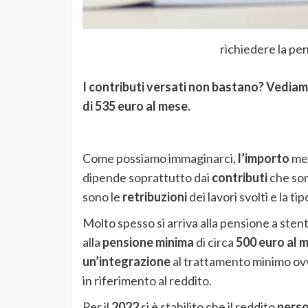
richiedere la pe
I contributi versati non bastano? Vediam
di 535 euro al mese.
Come possiamo immaginarci,
l’importo
men
dipende soprattutto dai
contributi
che son
sono le
retribuzioni
dei lavori svolti e la ti
Molto spesso si arriva alla pensione a sten
alla
pensione minima
di circa
500 euro al 
un’integrazione
al trattamento minimo ov
in riferimento al reddito.
Per il
2022
si è stabilito che il reddito
pers