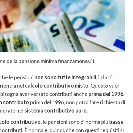
one della pensione minima finanzamoney.it
 che le pensioni
non sono tutte integrabili
, infatti,
rientra nel
calcolo contributivo misto
. Questo vuol
o, bisogna aver versato contributi anche
prima del 1996
.
n contributo
prima del 1996, non potrà fare richiesta di
iderato nel
sistema contributivo puro
.
colo contributivo
, le pensioni sono di norma più
basse
,
contributi. È normale, quindi, che con questi requisiti si