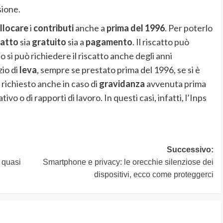
sione.
llocare
i
contributi
anche a
prima del 1996
. Per poterlo
catto
sia
gratuito
sia a
pagamento
. Il riscatto può
 si può richiedere il riscatto anche degli anni
zio di
leva
, sempre se prestato prima del 1996, se si è
e richiesto anche in caso di
gravidanza
avvenuta prima
ivo o di rapporti di lavoro. In questi casi, infatti, l’Inps
Successivo:
 quasi
Smartphone e privacy: le orecchie silenziose dei
dispositivi, ecco come proteggerci