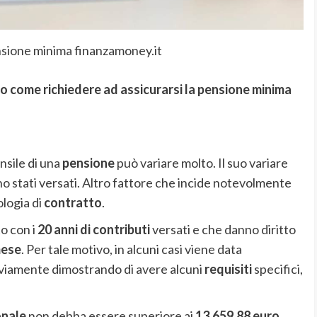
nsione minima finanzamoney.it
o come richiedere ad assicurarsi la pensione minima
sile di una
pensione
può variare molto. Il suo variare
o stati versati. Altro fattore che incide notevolmente
pologia di
contratto
.
to con i
20 anni di contributi
versati e che danno diritto
mese
. Per tale motivo, in alcuni casi viene data
viamente dimostrando di avere alcuni
requisiti
specifici,
onale
non debba essere superiore ai
13.659.88 euro