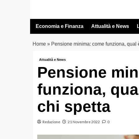
Vai
al
contenuto
Economia e Finanza
Attualità e News
L
Home
»
Pensione minima: come funziona, qual è 
Attualità e News
Pensione mi
funziona, qual
chi spetta
Redazione
21 Novembre 2022
0