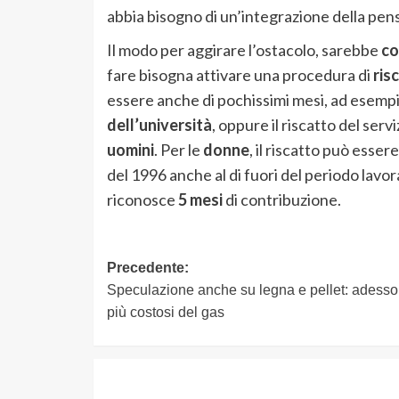
abbia bisogno di un’integrazione della pen
Il modo per aggirare l’ostacolo, sarebbe
co
fare bisogna attivare una procedura di
ris
essere anche di pochissimi mesi, ad esempio
dell’università
, oppure il riscatto del servi
uomini
. Per le
donne
, il riscatto può esser
del 1996 anche al di fuori del periodo lavorat
riconosce
5 mesi
di contribuzione.
Navigazione
Precedente:
Speculazione anche su legna e pellet: adesso
articolo
più costosi del gas