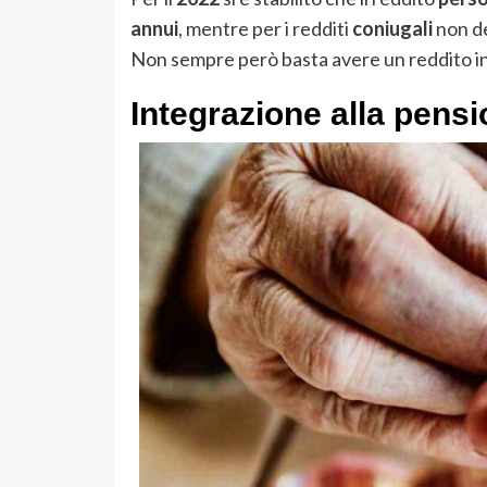
annui
, mentre per i redditi
coniugali
non de
Non sempre però basta avere un reddito in
Integrazione alla pens