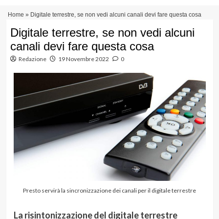
Vai
Menu
Home
»
Digitale terrestre, se non vedi alcuni canali devi fare questa cosa
al
principale
contenuto
Digitale terrestre, se non vedi alcuni
canali devi fare questa cosa
Redazione
19 Novembre 2022
0
Presto servirà la sincronizzazione dei canali per il digitale terrestre
La risintonizzazione del digitale terrestre