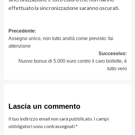
effettuato la sincronizzazione saranno oscurati.
Navigazione
Precedente:
Assegno unico, non tutto andrà come previsto: fai
articolo
attenzione
Successivo:
Nuovo bonus di 5.000 euro contro il caro bollette, è
tutto vero
Lascia un commento
Il tuo indirizzo email non sarà pubblicato.
I campi
obbligatori sono contrassegnati
*