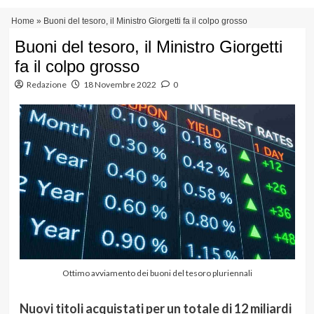
Vai
Menu
Home
»
Buoni del tesoro, il Ministro Giorgetti fa il colpo grosso
al
principale
contenuto
Buoni del tesoro, il Ministro Giorgetti
fa il colpo grosso
Redazione
18 Novembre 2022
0
Ottimo avviamento dei buoni del tesoro pluriennali
Nuovi titoli acquistati per un totale di 12 miliardi