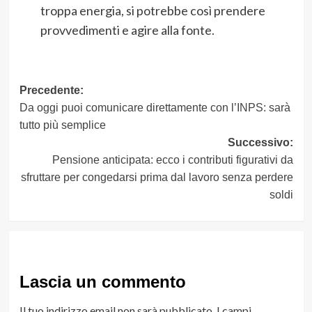
troppa energia, si potrebbe così prendere
provvedimenti e agire alla fonte.
Navigazione
Precedente:
Da oggi puoi comunicare direttamente con l’INPS: sarà
articolo
tutto più semplice
Successivo:
Pensione anticipata: ecco i contributi figurativi da
sfruttare per congedarsi prima dal lavoro senza perdere
soldi
Lascia un commento
Il tuo indirizzo email non sarà pubblicato.
I campi