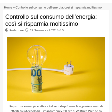
Vai
Menu
Home
»
Controllo sul consumo dell’energia: così si risparmia moltissimo
al
principale
contenuto
Controllo sul consumo dell’energia:
così si risparmia moltissimo
Redazione
17 Novembre 2022
0
Risparmiare energia elettrica è diventato più semplice grazie ai metodi
offerti dalla tecnologia – ifnanzamoney.it (Foto di
Willfried Wende
da