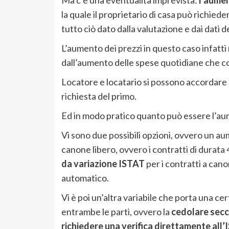
Ma c’è una eventualità imprevista:
l’aumen
la quale il proprietario di casa può richied
tutto ciò dato dalla valutazione e dai dati d
L’aumento dei prezzi in questo caso infatti
dall’aumento delle spese quotidiane che co
Locatore e locatario si possono accordare p
richiesta del primo.
Ed in modo pratico quanto può essere l’aum
Vi sono due possibili opzioni, ovvero un a
canone libero, ovvero i contratti di durata 
da variazione ISTAT
per i contratti a can
automatico.
Vi è poi un’altra variabile che porta una cer
entrambe le parti, ovvero la
cedolare secc
richiedere una verifica direttamente all’