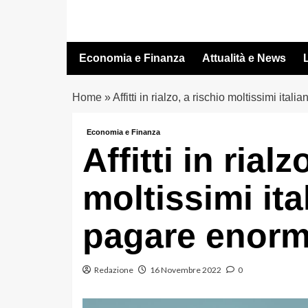
Vai
al
contenuto
Economia e Finanza
Attualità e News
L
Home
»
Affitti in rialzo, a rischio moltissimi ita
Economia e Finanza
Affitti in rialz
moltissimi it
pagare enormi
Redazione
16 Novembre 2022
0