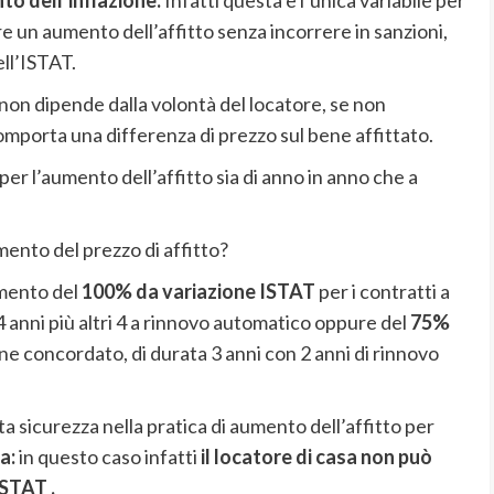
to dell’inflazione.
Infatti questa è l’unica variabile per
ere un aumento dell’affitto senza incorrere in sanzioni,
ell’ISTAT.
 non dipende dalla volontà del locatore, se non
mporta una differenza di prezzo sul bene affittato.
er l’aumento dell’affitto sia di anno in anno che a
ento del prezzo di affitto?
umento del
100% da variazione ISTAT
per i contratti a
4 anni più altri 4 a rinnovo automatico oppure del
75%
one concordato, di durata 3 anni con 2 anni di rinnovo
ta sicurezza nella pratica di aumento dell’affitto per
a:
in questo caso infatti
il locatore di casa non può
ISTAT .