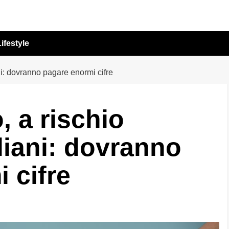
ifestyle
liani: dovranno pagare enormi cifre
o, a rischio
aliani: dovranno
 cifre