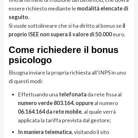
essere richiesto mediante le
modalità elencate di
seguito
.
Si vuole sottolineare che si ha diritto al bonus se
il
proprio ISEE non supera il valore di 50.000
euro.
Come richiedere il bonus
psicologo
Bisogna inviare la propria richiesta all’INPS in uno
di questi modi:
Effettuando una
telefonata
da rete fissa al
numero verde 803.164,
oppure
al numero
06.164.164 da rete mobile
, al quale verrà
applicata la tariffa prevista dal gestore;
In maniera telematica
, visitando il sito