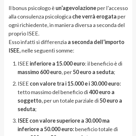
Il bonus psicologo è
un’agevolazione
per l’accesso
alla consulenza psicologica
che verrà erogata
per
ogni richiedente, in maniera diversa a seconda del
proprio ISEE.
Esso infatti si differenzia
a seconda dell’importo
ISEE,
nelle seguenti somme:
ISEE
inferiore a 15.000 euro
: il beneficio è di
massimo 600 euro
, per
50 euro a seduta
;
ISEE
con valore tra i 15.000 e i 30.000 euro:
tetto massimo del beneficio di
400 euro a
soggetto,
per un totale parziale di
50 euro a
seduta
;
ISEE con valore superiore a 30.000 ma
inferiore a 50.000 euro:
beneficio totale di