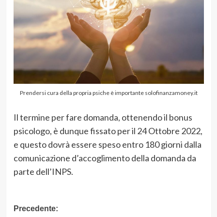
Prendersi cura della propria psiche è importante solofinanzamoney.it
Il termine per fare domanda, ottenendo il bonus
psicologo, è dunque fissato per il 24 Ottobre 2022,
e questo dovrà essere speso entro 180 giorni dalla
comunicazione d’accoglimento della domanda da
parte dell’INPS.
Navigazione
Precedente: