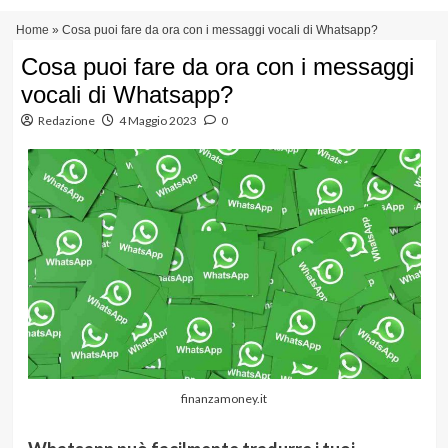
Vai
Menu
Home
»
Cosa puoi fare da ora con i messaggi vocali di Whatsapp?
al
principale
contenuto
Cosa puoi fare da ora con i messaggi
vocali di Whatsapp?
Redazione
4 Maggio 2023
0
finanzamoney.it