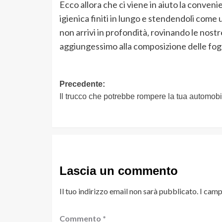
Ecco allora che ci viene in aiuto la convenie
igienica finiti in lungo e stendendoli come 
non arrivi in profondità, rovinando le nost
aggiungessimo alla composizione delle fog
Navigazione
Precedente:
Il trucco che potrebbe rompere la tua automobi
articolo
Lascia un commento
Il tuo indirizzo email non sarà pubblicato.
I camp
Commento
*