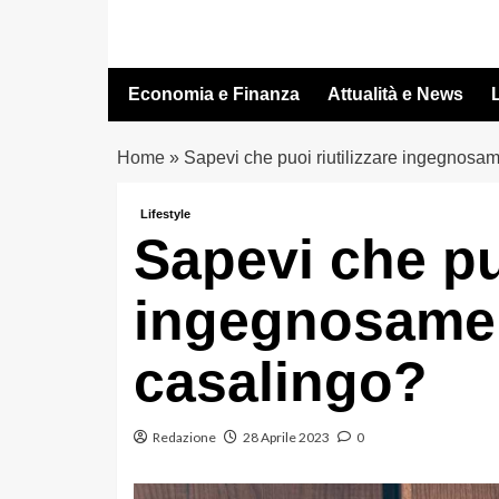
Vai
al
contenuto
Economia e Finanza
Attualità e News
L
Home
»
Sapevi che puoi riutilizzare ingegnosam
Lifestyle
Sapevi che puo
ingegnosamen
casalingo?
Redazione
28 Aprile 2023
0