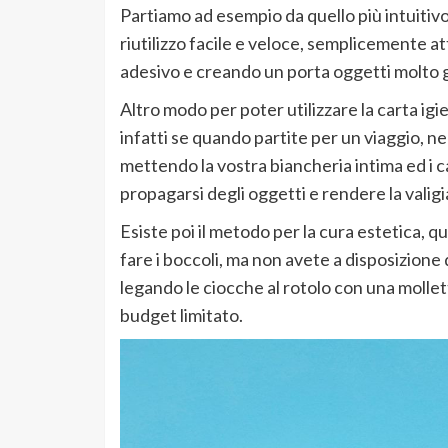
Partiamo ad esempio da quello più intuitivo
riutilizzo facile e veloce, semplicemente at
adesivo e creando un porta oggetti molto 
Altro modo per poter utilizzare la carta ig
infatti se quando partite per un viaggio, n
mettendo la vostra biancheria intima ed i cal
propagarsi degli oggetti e rendere la valigi
Esiste poi il metodo per la cura estetica, q
fare i boccoli, ma non avete a disposizione 
legando le ciocche al rotolo con una mollet
budget limitato.