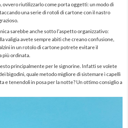
, ovvero riutilizzarlo come porta oggetti: un modo di
taccando una serie di rotoli di cartone con il nastro
grazioso.
ienica sarebbe anche sotto l’aspetto organizzativo:
ella valigia avete sempre abiti che creano confusione,
zini in un rotolo di cartone potrete evitare il
a più ordinata.
uesto principalmente per le signorine. Infatti se volete
dei bigodini, quale metodo migliore di sistemare i capelli
ta e tenendoli in posa per la notte? Un ottimo consiglio a