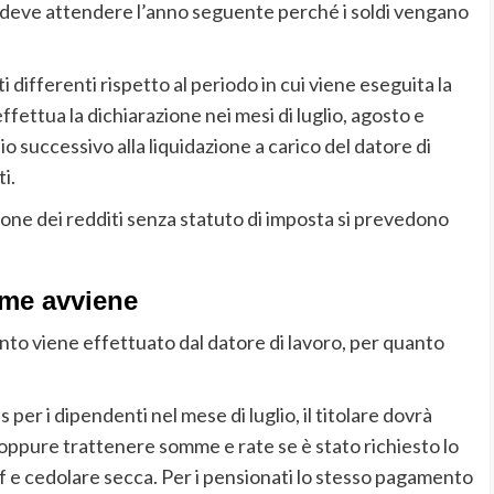
i deve attendere l’anno seguente perché i soldi vengano
differenti rispetto al periodo in cui viene eseguita la
ffettua la dichiarazione nei mesi di luglio, agosto e
o successivo alla liquidazione a carico del datore di
i.
zione dei redditi senza statuto di imposta si prevedono
me avviene
nto viene effettuato dal datore di lavoro, per quanto
er i dipendenti nel mese di luglio, il titolare dovrà
 oppure trattenere somme e rate se è stato richiesto lo
ef e cedolare secca. Per i pensionati lo stesso pagamento