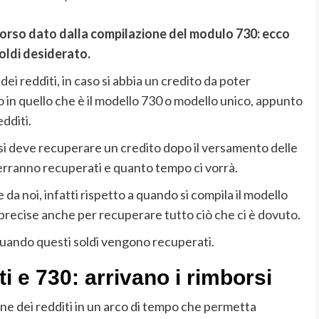
mborso dato dalla compilazione del modulo 730: ecco
soldi desiderato.
ei redditi, in caso si abbia un credito da poter
 in quello che è il modello 730 o modello unico, appunto
edditi.
si deve recuperare un credito dopo il versamento delle
rranno recuperati e quanto tempo ci vorrà.
 noi, infatti rispetto a quando si compila il modello
 precise anche per recuperare tutto ciò che ci è dovuto.
quando questi soldi vengono recuperati.
i e 730: arrivano i rimborsi
one dei redditi in un arco di tempo che permetta