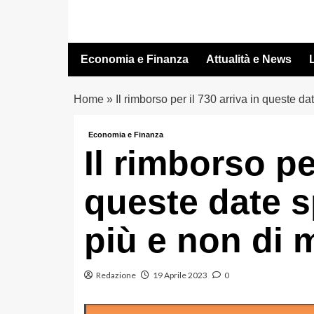
Vai
al
contenuto
Economia e Finanza
Attualità e News
L
Home
»
Il rimborso per il 730 arriva in queste d
Economia e Finanza
Il rimborso per
queste date s
più e non di
Redazione
19 Aprile 2023
0