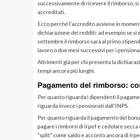
successivamente di ricevere il rimborso, s
accreditati.
Ecco perché l’accredito avviene in momenti 
dichiarazione dei redditi: ad esempio se si e
settembre il rimborso sarà al primo stipendi
lavoro o due mesi successivi per i pensionat
Altrimenti già per chi presenta la dichiara
tempi ancora più lunghi.
Pagamento del rimborso: co
Per quanto riguarda i dipendenti il pagame
riguarda invece i pensionati dall’INPS.
Per quanto riguarda il pagamento del bonus p
pagare i rimborsi di Irpef e cedolare secca
“split” come saldo e acconto ancora di Irp