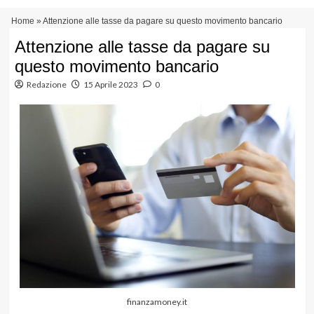
Vai
Menu
Home
»
Attenzione alle tasse da pagare su questo movimento bancario
al
principale
contenuto
Attenzione alle tasse da pagare su
questo movimento bancario
Redazione
15 Aprile 2023
0
finanzamoney.it