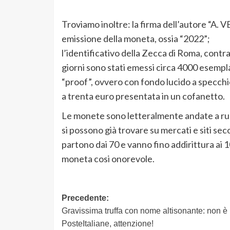
Troviamo inoltre: la firma dell’autore “A. 
emissione della moneta, ossia “2022”;
l’identificativo della Zecca di Roma, contr
giorni sono stati emessi circa 4000 esempl
“proof”, ovvero con fondo lucido a specchi
a trenta euro presentata in un cofanetto.
Le monete sono letteralmente andate a rub
si possono già trovare su mercati e siti s
partono dai 70 e vanno fino addirittura a
moneta cosi onorevole.
Navigazione
Precedente:
Gravissima truffa con nome altisonante: non è
articolo
PosteItaliane, attenzione!