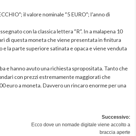
VECCHIO”; il valore nominale “5 EURO”; l’anno di
assegnato con la classica lettera “R”. In a malapena 10
ari di questa moneta che viene presentata in finitura
o e la parte superiore satinata e opaca e viene venduta
a e hanno avuto una richiesta spropositata. Tanto che
econdari con prezzi estremamente maggiorati che
i 100 euro a moneta. Davvero un rincaro enorme per una
Successivo:
Ecco dove un nomade digitale viene accolto a
braccia aperte