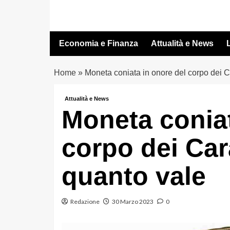
Vai
al
contenuto
Economia e Finanza
Attualità e News
L
Home
»
Moneta coniata in onore del corpo dei C
Attualità e News
Moneta coniat
corpo dei Car
quanto vale
Redazione
30 Marzo 2023
0