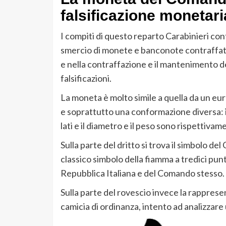
falsificazione monetari
I compiti di questo reparto Carabinieri cont
smercio di monete e banconote contraffatte;
e nella contraffazione e il mantenimento dei 
falsificazioni.
La moneta è molto simile a quella da un eur
e soprattutto una conformazione diversa: i
lati e il diametro e il peso sono rispettivam
Sulla parte del dritto si trova il simbolo d
classico simbolo della fiamma a tredici punte
Repubblica Italiana e del Comando stesso.
Sulla parte del rovescio invece la rapprese
camicia di ordinanza, intento ad analizzar