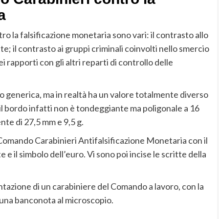
a
ro la falsificazione monetaria sono vari: il contrasto allo
 il contrasto ai gruppi criminali coinvolti nello smercio
rapporti con gli altri reparti di controllo delle
o generica, ma in realtà ha un valore totalmente diverso
l bordo infatti non è tondeggiante ma poligonale a 16
ente di 27,5 mm e 9,5 g.
el Comando Carabinieri Antifalsificazione Monetaria con il
 e il simbolo dell’euro. Vi sono poi incise le scritte della
ntazione di un carabiniere del Comando a lavoro, con la
e una banconota al microscopio.