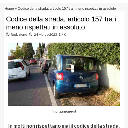
Vai
Menu
Home
»
Codice della strada, articolo 157 tra i meno rispettati in assoluto
al
principale
contenuto
Codice della strada, articolo 157 tra i
meno rispettati in assoluto
Redazione
24 Marzo 2023
0
finanzamoney.it
In molti non rispettano mai il codice della strada,