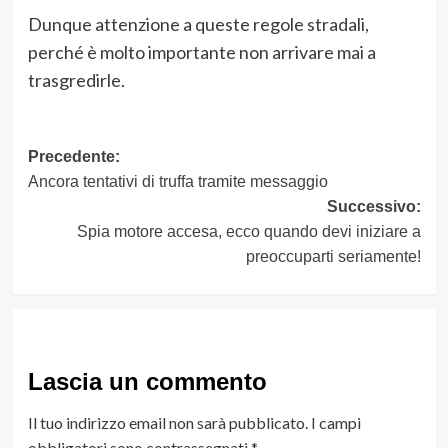
Dunque attenzione a queste regole stradali,
perché è molto importante non arrivare mai a
trasgredirle.
Navigazione
Precedente:
Ancora tentativi di truffa tramite messaggio
articolo
Successivo:
Spia motore accesa, ecco quando devi iniziare a
preoccuparti seriamente!
Lascia un commento
Il tuo indirizzo email non sarà pubblicato.
I campi
obbligatori sono contrassegnati
*