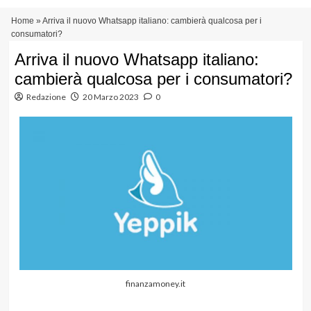
Vai
Menu
Home
»
Arriva il nuovo Whatsapp italiano: cambierà qualcosa per i
al
principale
consumatori?
contenuto
Arriva il nuovo Whatsapp italiano:
cambierà qualcosa per i consumatori?
Redazione
20 Marzo 2023
0
finanzamoney.it