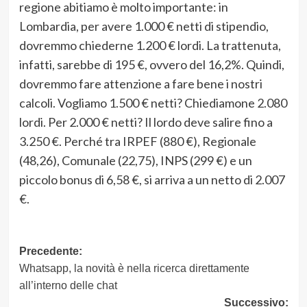
regione abitiamo è molto importante: in
Lombardia, per avere 1.000 € netti di stipendio,
dovremmo chiederne 1.200 € lordi. La trattenuta,
infatti, sarebbe di 195 €, ovvero del 16,2%. Quindi,
dovremmo fare attenzione a fare bene i nostri
calcoli. Vogliamo 1.500 € netti? Chiediamone 2.080
lordi. Per 2.000 € netti? Il lordo deve salire fino a
3.250 €. Perché tra IRPEF (880 €), Regionale
(48,26), Comunale (22,75), INPS (299 €) e un
piccolo bonus di 6,58 €, si arriva a un netto di 2.007
€.
Navigazione
Precedente:
Whatsapp, la novità è nella ricerca direttamente
articolo
all’interno delle chat
Successivo: