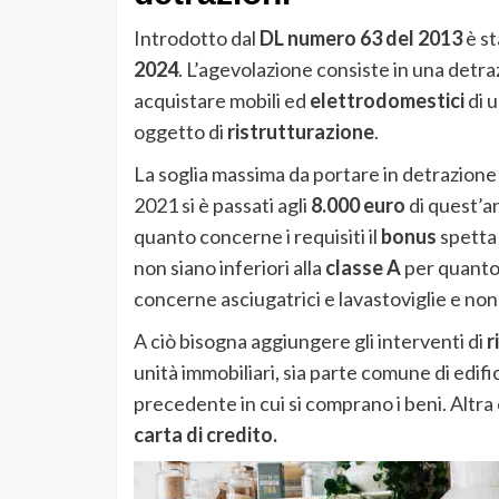
Introdotto dal
DL numero 63 del 2013
è st
2024
. L’agevolazione consiste in una detr
acquistare mobili ed
elettrodomestici
di 
oggetto di
ristrutturazione
.
La soglia massima da portare in detrazione 
2021 si è passati agli
8.000 euro
di quest’a
quanto concerne i requisiti il
bonus
spetta 
non siano inferiori alla
classe A
per quanto 
concerne asciugatrici e lavastoviglie e non 
A ciò bisogna aggiungere gli interventi di
r
unità immobiliari, sia parte comune di edifi
precedente in cui si comprano i beni. Altra 
carta di credito.