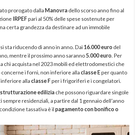
ato prorogato dalla
Manovra
dello scorso anno fino al
azione
IRPEF
pari al 50% delle spese sostenute per
una certa grandezza da destinare ad un immobile
si sta riducendo di anno in anno. Dai
16.000 euro
del
nno, mentre il prossimo anno saranno
5.000 euro
. Per
a chi acquista nel 2023 mobili ed elettrodomestici che
concerne i forni, non inferiore alla
classe E
per quanto
inferiore alla
classe F
per i frigoriferi e i congelatori.
istrutturazione edilizia
che possono riguardare singole
ci sempre residenziali, a partire dal 1 gennaio dell’anno
condizione tassativa è il
pagamento con bonifico o