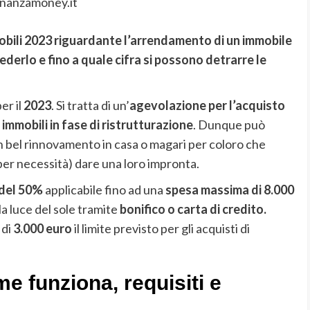
inanzamoney.it
obili 2023 riguardante l’arrendamento di un immobile
ederlo e fino a quale cifra si possono detrarre le
r il
2023
. Si tratta di un’
agevolazione per l’acquisto
i
immobili in fase di ristrutturazione
. Dunque può
un bel rinnovamento in casa o magari per coloro che
er necessità) dare una loro impronta.
del 50%
applicabile fino ad una
spesa massima di 8.000
a luce del sole tramite
bonifico o carta di credito.
di
3.000 euro
il limite previsto per gli acquisti di
e funziona, requisiti e