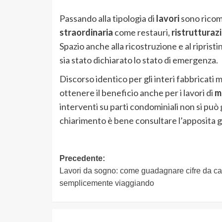
Passando alla tipologia di
lavori
sono ricomp
straordinaria
come restauri,
ristrutturazi
Spazio anche alla ricostruzione e al riprist
sia stato dichiarato lo stato di emergenza.
Discorso identico per gli interi fabbricati m
ottenere il beneficio anche per i lavori di
m
interventi su parti condominiali non si può
chiarimento è bene consultare l’apposita gui
Navigazione
Precedente:
Lavori da sogno: come guadagnare cifre da ca
articolo
semplicemente viaggiando