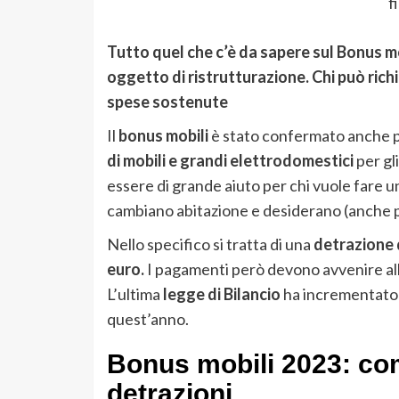
f
Tutto quel che c’è da sapere sul Bonus m
oggetto di ristrutturazione. Chi può richi
spese sostenute
Il
bonus mobili
è stato confermato anche pe
di mobili e grandi elettrodomestici
per gl
essere di grande aiuto per chi vuole fare 
cambiano abitazione e desiderano (anche p
Nello specifico si tratta di una
detrazione 
euro.
I pagamenti però devono avvenire all
L’ultima
legge di Bilancio
ha incrementato 
quest’anno.
Bonus mobili 2023: com
detrazioni