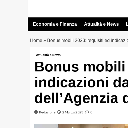
Vai
al
contenuto
Economia e Finanza
Attualità e News
L
Home
»
Bonus mobili 2023: requisiti ed indicazi
Attualità e News
Bonus mobili 
indicazioni d
dell’Agenzia d
Redazione
2 Marzo 2023
0