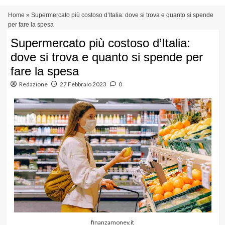
Vai
Menu
Home
»
Supermercato più costoso d’Italia: dove si trova e quanto si spende
al
principale
per fare la spesa
contenuto
Supermercato più costoso d’Italia:
dove si trova e quanto si spende per
fare la spesa
Redazione
27 Febbraio 2023
0
finanzamoney.it