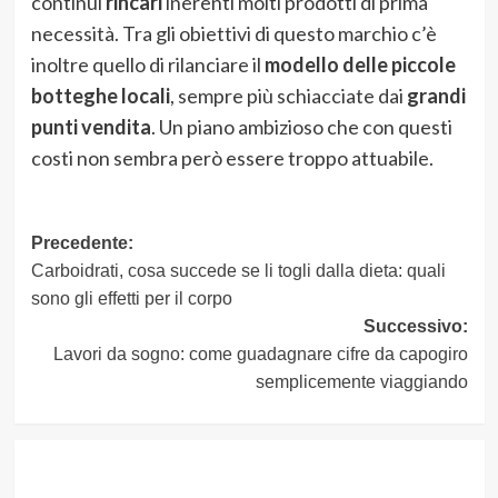
continui
rincari
inerenti molti prodotti di prima
necessità. Tra gli obiettivi di questo marchio c’è
inoltre quello di rilanciare il
modello delle piccole
botteghe locali
, sempre più schiacciate dai
grandi
punti vendita
. Un piano ambizioso che con questi
costi non sembra però essere troppo attuabile.
Navigazione
Precedente:
Carboidrati, cosa succede se li togli dalla dieta: quali
articolo
sono gli effetti per il corpo
Successivo:
Lavori da sogno: come guadagnare cifre da capogiro
semplicemente viaggiando