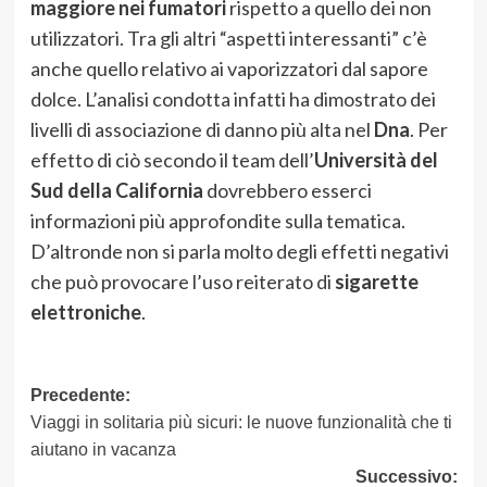
maggiore nei fumatori
rispetto a quello dei non
utilizzatori. Tra gli altri “aspetti interessanti” c’è
anche quello relativo ai vaporizzatori dal sapore
dolce. L’analisi condotta infatti ha dimostrato dei
livelli di associazione di danno più alta nel
Dna
. Per
effetto di ciò secondo il team dell’
Università del
Sud della California
dovrebbero esserci
informazioni più approfondite sulla tematica.
D’altronde non si parla molto degli effetti negativi
che può provocare l’uso reiterato di
sigarette
elettroniche
.
Navigazione
Precedente:
Viaggi in solitaria più sicuri: le nuove funzionalità che ti
articolo
aiutano in vacanza
Successivo: