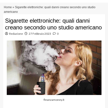
Vai
Menu
Home
»
Sigarette elettroniche: quali danni creano secondo uno studio
al
principale
americano
contenuto
Sigarette elettroniche: quali danni
creano secondo uno studio americano
Redazione
27 Febbraio 2023
0
finanzamoney.it