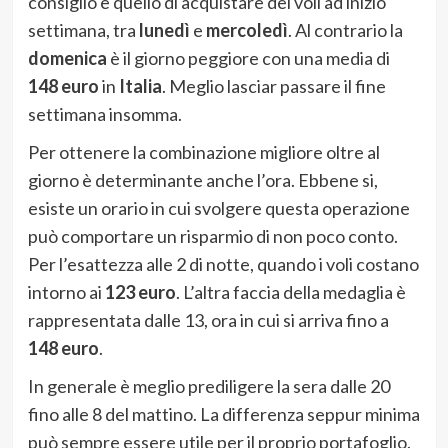
consiglio è quello di acquistare dei voli ad inizio
settimana, tra
lunedì
e
mercoledì
. Al contrario la
domenica
è il giorno peggiore con una media di
148 euro
in
Italia
. Meglio lasciar passare il fine
settimana insomma.
Per ottenere la combinazione migliore oltre al
giorno è determinante anche l’ora. Ebbene si,
esiste un orario in cui svolgere questa operazione
può comportare un risparmio di non poco conto.
Per l’esattezza alle 2 di notte, quando i voli costano
intorno ai
123 euro
. L’altra faccia della medaglia è
rappresentata dalle 13, ora in cui si arriva fino a
148 euro
.
In generale è meglio prediligere la sera dalle 20
fino alle 8 del mattino. La differenza seppur minima
può sempre essere utile per il proprio portafoglio.