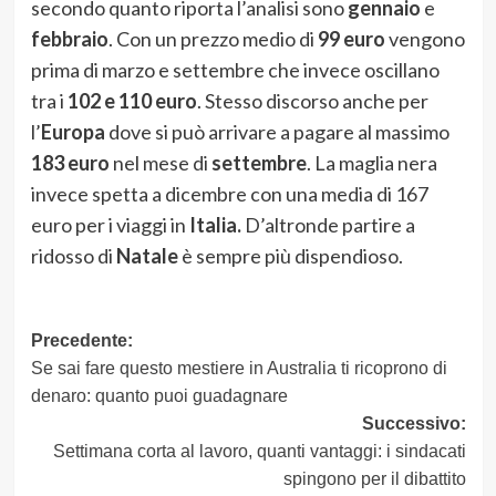
secondo quanto riporta l’analisi sono
gennaio
e
febbraio
. Con un prezzo medio di
99 euro
vengono
prima di marzo e settembre che invece oscillano
tra i
102 e 110 euro
. Stesso discorso anche per
l’
Europa
dove si può arrivare a pagare al massimo
183 euro
nel mese di
settembre
. La maglia nera
invece spetta a dicembre con una media di 167
euro per i viaggi in
Italia.
D’altronde partire a
ridosso di
Natale
è sempre più dispendioso.
Navigazione
Precedente:
Se sai fare questo mestiere in Australia ti ricoprono di
articolo
denaro: quanto puoi guadagnare
Successivo:
Settimana corta al lavoro, quanti vantaggi: i sindacati
spingono per il dibattito