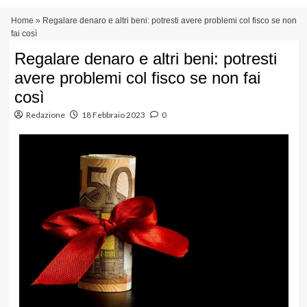
Vai
Menu
Home
»
Regalare denaro e altri beni: potresti avere problemi col fisco se non
al
principale
fai così
contenuto
Regalare denaro e altri beni: potresti
avere problemi col fisco se non fai
così
Redazione
18 Febbraio 2023
0