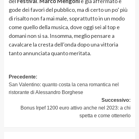
del
Festival
.
Marco Mengoni
è già affermato e
gode dei favori del pubblico, ma di certo un po’ più
di risalto non fa mai male, soprattutto in un modo
come quello della musica, dove oggi sei al top e
domani non si sa. Insomma, meglio pensare a
cavalcare la cresta dell’onda dopo una vittoria
tanto annunciata quanto meritata.
Navigazione
Precedente:
San Valentino: quanto costa la cena romantica nel
articolo
ristorante di Alessandro Borghese
Successivo:
Bonus Irpef 1200 euro attivo anche nel 2023: a chi
spetta e come ottenerlo