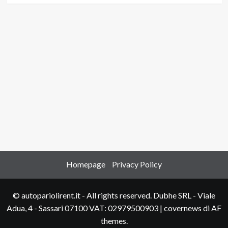
Homepage
Privacy Policy
© autopariolirent.it - All rights reserved. Dubhe SRL - Viale
Adua, 4 - Sassari 07100 VAT: 02979500903
|
covernews
di AF
themes.