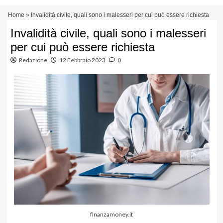
Vai
Menu
Home
»
Invalidità civile, quali sono i malesseri per cui può essere richiesta
al
principale
contenuto
Invalidità civile, quali sono i malesseri
per cui può essere richiesta
Redazione
12 Febbraio 2023
0
finanzamoney.it