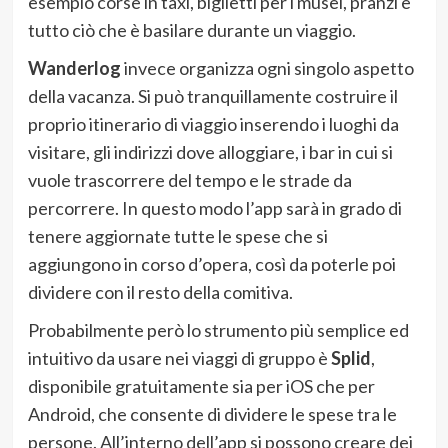
esempio corse in taxi, biglietti per i musei, pranzi e
tutto ciò che è basilare durante un viaggio.
Wanderlog
invece organizza ogni singolo aspetto
della vacanza. Si può tranquillamente costruire il
proprio itinerario di viaggio inserendo i luoghi da
visitare, gli indirizzi dove alloggiare, i bar in cui si
vuole trascorrere del tempo e le strade da
percorrere. In questo modo l’app sarà in grado di
tenere aggiornate tutte le spese che si
aggiungono in corso d’opera, così da poterle poi
dividere con il resto della comitiva.
Probabilmente però lo strumento più semplice ed
intuitivo da usare nei viaggi di gruppo è
Splid
,
disponibile gratuitamente sia per iOS che per
Android, che consente di dividere le spese tra le
persone. All’interno dell’app si possono creare dei