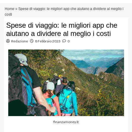
Vai
Menu
Home
»
Spese di viaggio: le migliori app che aiutano a dividere al meglio i
al
principale
costi
contenuto
Spese di viaggio: le migliori app che
aiutano a dividere al meglio i costi
Redazione
8 Febbraio 2023
0
finanzamoney.it