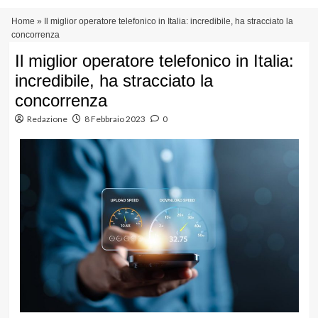
Vai
Menu
Home
»
Il miglior operatore telefonico in Italia: incredibile, ha stracciato la
al
principale
concorrenza
contenuto
Il miglior operatore telefonico in Italia:
incredibile, ha stracciato la
concorrenza
Redazione
8 Febbraio 2023
0