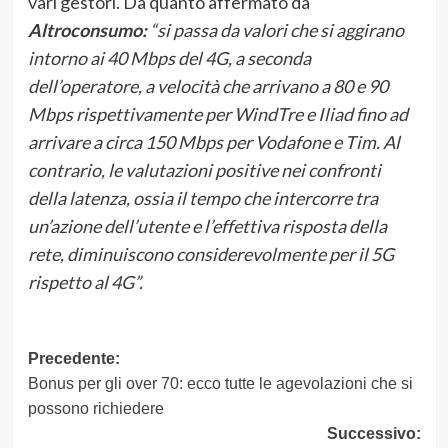
vari gestori. Da quanto affermato da
Altroconsumo:
“si passa da valori che si aggirano
intorno ai 40 Mbps del 4G, a seconda
dell’operatore, a velocità che arrivano a 80 e 90
Mbps rispettivamente per WindTre e Iliad fino ad
arrivare a circa 150 Mbps per Vodafone e Tim. Al
contrario, le valutazioni positive nei confronti
della latenza, ossia il tempo che intercorre tra
un’azione dell’utente e l’effettiva risposta della
rete, diminuiscono considerevolmente per il 5G
rispetto al 4G”.
Navigazione
Precedente:
Bonus per gli over 70: ecco tutte le agevolazioni che si
articolo
possono richiedere
Successivo: