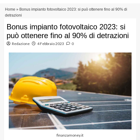
Vai
Menu
Home
»
Bonus impianto fotovoltaico 2023: si può ottenere fino al 90% di
al
principale
detrazioni
contenuto
Bonus impianto fotovoltaico 2023: si
può ottenere fino al 90% di detrazioni
Redazione
4 Febbraio 2023
0
finanzamoney.it