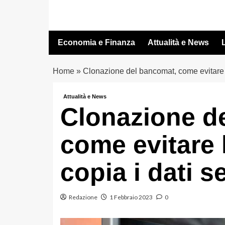
Vai
al
contenuto
Economia e Finanza
Attualità e News
L
Home
»
Clonazione del bancomat, come evitare l
Attualità e News
Clonazione d
come evitare
copia i dati se
Redazione
1 Febbraio 2023
0