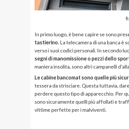
f
In primo luogo, è bene capire se sono pres
tastierino.
La telecamera di una banca è sol
verso i suoi codici personali. In secondo l
segni di manomissione o pezzi dello spo
maniera insolita, sono altri campanelli d’al
Le cabine bancomat sono quelle più sicu
tessera da strisciare. Questa tuttavia, dar
perdere questo tipo di apparecchio. Per q
sono sicuramente quelli più affollati e traffi
vittime perfette per i malviventi.