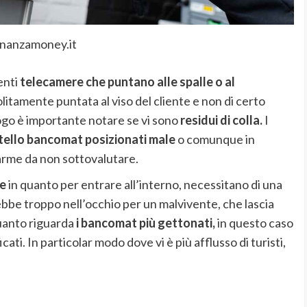
inanzamoney.it
enti
telecamere che puntano alle spalle o al
itamente puntata al viso del cliente e non di certo
uogo è importante notare se vi sono
residui di colla.
I
rtello bancomat posizionati male
o comunque in
larme da non sottovalutare.
re
in quanto per entrare all’interno, necessitano di una
ebbe troppo nell’occhio per un malvivente, che lascia
uanto riguarda
i bancomat più gettonati,
in questo caso
cati. In particolar modo dove vi è più afflusso di turisti,