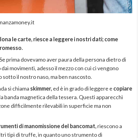
inanzamoney.it
lona le carte, riesce a leggere i nostri dati; come
promesso.
. Se prima dovevamo aver paura della persona dietro di
o dai movimenti, adesso il mezzo con cui ci vengono
o sotto il nostro naso, ma ben nascosto.
nda si chiama
skimmer,
ed è in grado di leggere e
copiare
lla banda magnetica della tessera. Questi apparecchi
zone difficilmente rilevabili in superficie ma non
rumenti di manomissione del bancomat,
riescono a
tri tipi di truffe, in quanto uno strumento di