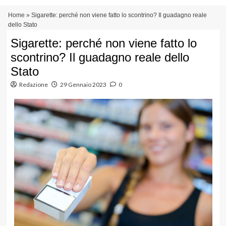
Vai
Menu
Home
»
Sigarette: perché non viene fatto lo scontrino? Il guadagno reale
al
principale
dello Stato
contenuto
Sigarette: perché non viene fatto lo
scontrino? Il guadagno reale dello
Stato
Redazione
29 Gennaio 2023
0