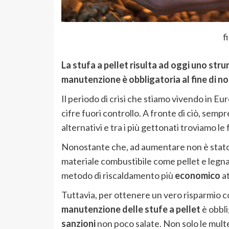
f
La stufa a pellet risulta ad oggi uno st
manutenzione è obbligatoria al fine di no
Il periodo di crisi che stiamo vivendo in E
cifre fuori controllo. A fronte di ciò, sempr
alternativi e tra i più gettonati troviamo l
Nonostante che, ad aumentare non è stato s
materiale combustibile come pellet e legna,
metodo di riscaldamento più
economico
at
Tuttavia, per ottenere un vero risparmio 
manutenzione delle stufe a pellet
è obbli
sanzioni
non poco salate. Non solo le mult