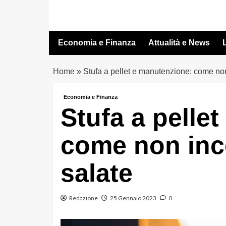
Vai
al
contenuto
Economia e Finanza
Attualità e News
L
Home
»
Stufa a pellet e manutenzione: come non
Economia e Finanza
Stufa a pelle
come non inco
salate
Redazione
25 Gennaio 2023
0