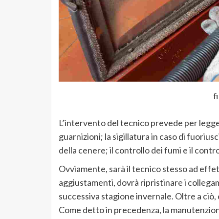
f
L’intervento del tecnico prevede per legge: 
guarnizioni; la sigillatura in caso di fuorius
della cenere; il controllo dei fumi e il cont
Ovviamente, sarà il tecnico stesso ad effet
aggiustamenti, dovrà ripristinare i collegam
successiva stagione invernale. Oltre a ciò,
Come detto in precedenza, la manutenzione 