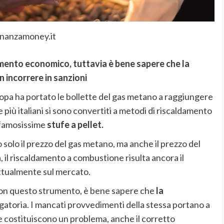
inanzamoney.it
rumento economico, tuttavia è bene sapere che la
n incorrere in sanzioni
uropa ha portato le bollette del gas metano a raggiungere
e più italiani si sono convertiti a metodi di riscaldamento
e famosissime
stufe a pellet.
olo il prezzo del gas metano, ma anche il prezzo del
 il riscaldamento a combustione risulta ancora il
tualmente sul mercato.
con questo strumento, è bene sapere che
la
gatoria. I mancati provvedimenti della stessa portano a
e costituiscono un problema, anche il corretto