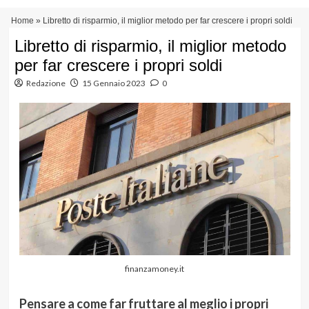
Vai
Menu
Home
»
Libretto di risparmio, il miglior metodo per far crescere i propri soldi
al
principale
contenuto
Libretto di risparmio, il miglior metodo
per far crescere i propri soldi
Redazione
15 Gennaio 2023
0
finanzamoney.it
Pensare a come far fruttare al meglio i propri