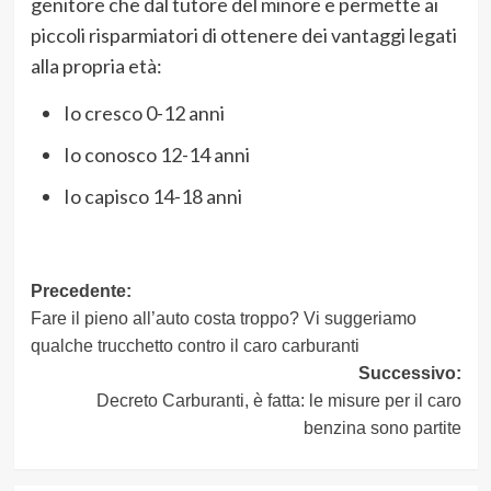
genitore che dal tutore del minore e permette ai
piccoli risparmiatori di ottenere dei vantaggi legati
alla propria età:
Io cresco 0-12 anni
Io conosco 12-14 anni
Io capisco 14-18 anni
Navigazione
Precedente:
Fare il pieno all’auto costa troppo? Vi suggeriamo
articolo
qualche trucchetto contro il caro carburanti
Successivo:
Decreto Carburanti, è fatta: le misure per il caro
benzina sono partite