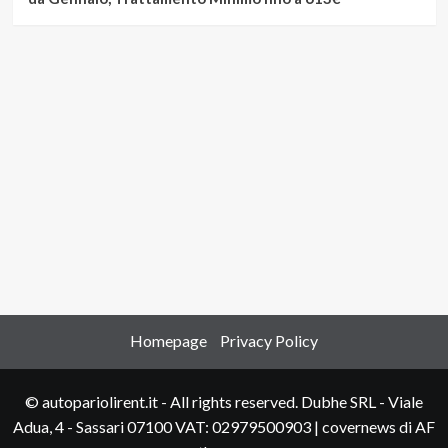
Homepage
Privacy Policy
© autopariolirent.it - All rights reserved. Dubhe SRL - Viale
Adua, 4 - Sassari 07100 VAT: 02979500903
|
covernews
di AF