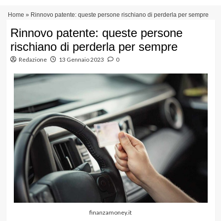
Vai
Menu
Home
»
Rinnovo patente: queste persone rischiano di perderla per sempre
al
principale
contenuto
Rinnovo patente: queste persone
rischiano di perderla per sempre
Redazione
13 Gennaio 2023
0
finanzamoney.it