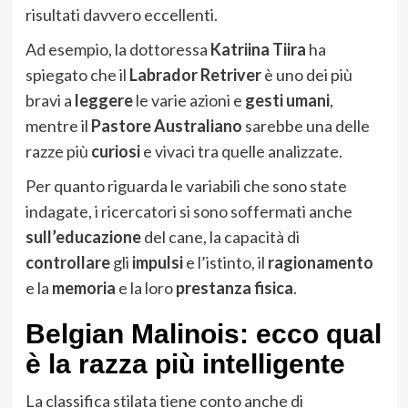
risultati davvero eccellenti.
Ad esempio, la dottoressa
Katriina Tiira
ha
spiegato che il
Labrador
Retriver
è uno dei più
bravi a
leggere
le varie azioni e
gesti umani
,
mentre il
Pastore Australiano
sarebbe una delle
razze più
curiosi
e vivaci tra quelle analizzate.
Per quanto riguarda le variabili che sono state
indagate, i ricercatori si sono soffermati anche
sull’educazione
del cane, la capacità di
controllare
gli
impulsi
e l’istinto, il
ragionamento
e la
memoria
e la loro
prestanza
fisica
.
Belgian Malinois: ecco qual
è la razza più intelligente
La classifica stilata tiene conto anche di