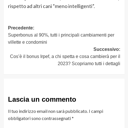
rispetto ad altri cani “meno intelligenti”.
Navigazione
Precedente:
Superbonus al 90%, tutti i principali cambiamenti per
articolo
villette e condomini
Successivo:
Cos’è il bonus Irpef, a chi spetta e cosa cambierà per il
2023? Scopriamo tutti i dettagli
Lascia un commento
Il tuo indirizzo email non sarà pubblicato.
I campi
obbligatori sono contrassegnati
*