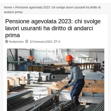
Vai
Menu
Home
»
Pensione agevolata 2023: chi svolge lavori usuranti ha diritto di
al
principale
andarci prima
contenuto
Pensione agevolata 2023: chi svolge
lavori usuranti ha diritto di andarci
prima
Redazione
12 Gennaio 2023
0