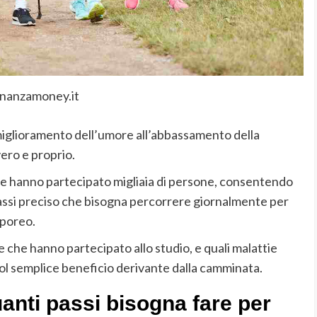
inanzamoney.it
 miglioramento dell’umore all’abbassamento della
vero e proprio.
le hanno partecipato migliaia di persone, consentendo
i passi preciso che bisogna percorrere giornalmente per
rporeo.
e che hanno partecipato allo studio, e quali malattie
col semplice beneficio derivante dalla camminata.
nti passi bisogna fare per