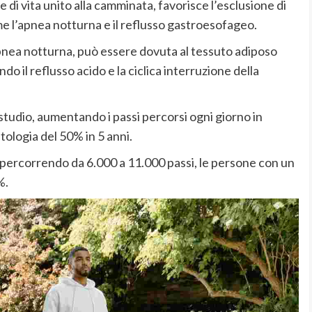
e di vita unito alla camminata, favorisce l’esclusione di
e l’apnea notturna e il reflusso gastroesofageo.
l’apnea notturna, può essere dovuta al tessuto adiposo
 il reflusso acido e la ciclica interruzione della
 studio, aumentando i passi percorsi ogni giorno in
ologia del 50% in 5 anni.
, percorrendo da 6.000 a 11.000 passi, le persone con un
%.