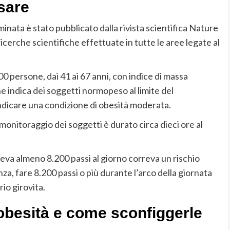
sare
inata è stato pubblicato dalla rivista scientifica Nature
cerche scientifiche effettuate in tutte le aree legate al
0 persone, dai 41 ai 67 anni, con indice di massa
 indica dei soggetti normopeso al limite del
ndicare una condizione di obesità moderata.
l monitoraggio dei soggetti è durato circa dieci ore al
eva almeno 8.200 passi al giorno correva un rischio
za, fare 8.200 passi o più durante l’arco della giornata
io girovita.
’obesità e come sconfiggerle