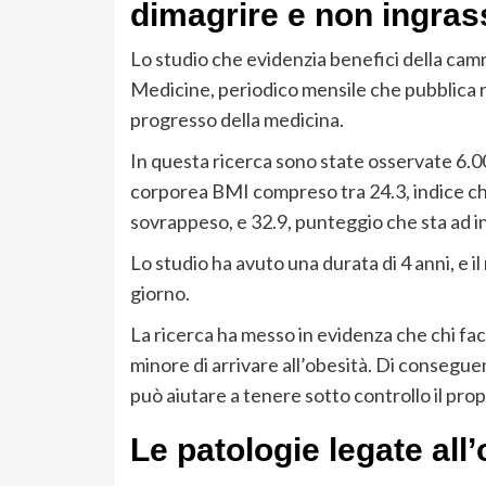
dimagrire e non ingras
Lo studio che evidenzia benefici della camm
Medicine, periodico mensile che pubblica ri
progresso della medicina.
In questa ricerca sono state osservate 6.00
corporea BMI compreso tra 24.3, indice che
sovrappeso, e 32.9, punteggio che sta ad i
Lo studio ha avuto una durata di 4 anni, e i
giorno.
La ricerca ha messo in evidenza che chi fac
minore di arrivare all’obesità. Di conseguen
può aiutare a tenere sotto controllo il propr
Le patologie legate all