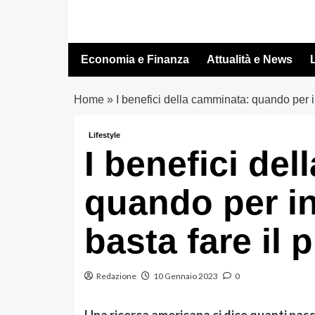
Vai
al
contenuto
Economia e Finanza
Attualità e News
L
Home
»
I benefici della camminata: quando per i
Lifestyle
I benefici de
quando per in
basta fare il
Redazione
10 Gennaio 2023
0