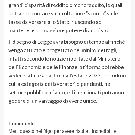
grandi disparità di reddito o monoreddito, le quali
potranno contare su un ulteriore “sconto” sulle
tasse da versare allo Stato, riuscendo ad
mantenere un maggiore potere di acquisto.
Il disegno di Legge avrà bisogno di tempo affinché
venga attuato e progettato nei minimi dettagli,
infatti secondo le notizie riportate dal Ministero
dell’Economia e delle Finanze la riforma potrebbe
vedere la luce a partire dall’estate 2023, periodo in
cui la categoria dei lavoratori dipendenti, nel
settore pubblico privato, ed i pensionati potranno
godere di un vantaggio davvero unico.
Navigazione
Precedente:
Metti questo nel frigo per avere risultati incredibili e
articolo