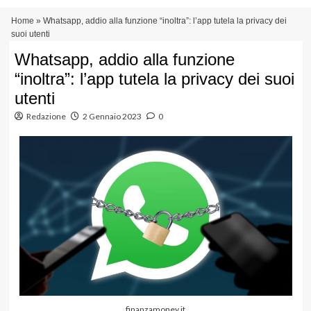
Vai
Menu
Home
»
Whatsapp, addio alla funzione “inoltra”: l’app tutela la privacy dei
al
principale
suoi utenti
contenuto
Whatsapp, addio alla funzione
“inoltra”: l’app tutela la privacy dei suoi
utenti
Redazione
2 Gennaio 2023
0
finanzamoney.it