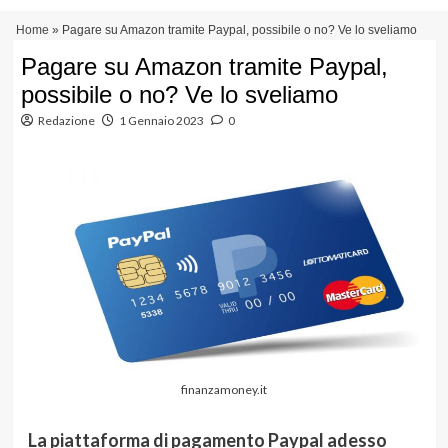
Vai
Menu
Home
»
Pagare su Amazon tramite Paypal, possibile o no? Ve lo sveliamo
al
principale
contenuto
Pagare su Amazon tramite Paypal,
possibile o no? Ve lo sveliamo
Redazione
1 Gennaio 2023
0
finanzamoney.it
La piattaforma di pagamento Paypal adesso