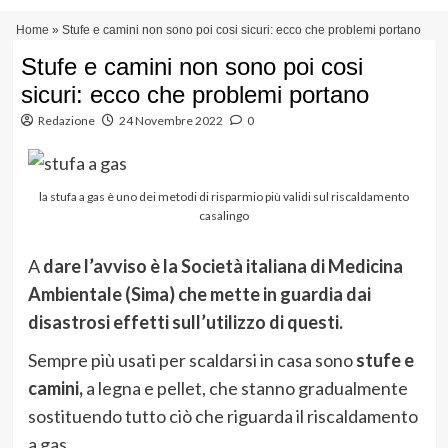
Vai
Menu
Home
»
Stufe e camini non sono poi cosi sicuri: ecco che problemi portano
al
principale
contenuto
Stufe e camini non sono poi cosi
sicuri: ecco che problemi portano
Redazione
24 Novembre 2022
0
la stufa a gas è uno dei metodi di risparmio più validi sul riscaldamento
casalingo
A
dare l’avviso è la Società italiana di Medicina
Ambientale (Sima) che mette in guardia dai
disastrosi effetti sull’utilizzo di questi.
Sempre più usati per scaldarsi in casa sono
stufe e
camini,
a legna e pellet, che stanno gradualmente
sostituendo tutto ciò che riguarda il riscaldamento
a gas.