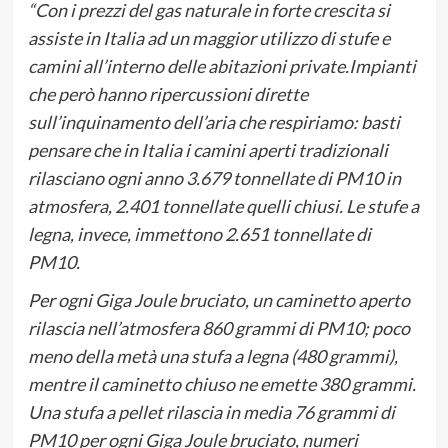
“Con i prezzi del gas naturale in forte crescita si
assiste in Italia ad un maggior utilizzo di stufe e
camini all’interno delle abitazioni private.Impianti
che però hanno ripercussioni dirette
sull’inquinamento dell’aria che respiriamo: basti
pensare che in Italia i camini aperti tradizionali
rilasciano ogni anno 3.679 tonnellate di PM10 in
atmosfera, 2.401 tonnellate quelli chiusi. Le stufe a
legna, invece, immettono 2.651 tonnellate di
PM10.
Per ogni Giga Joule bruciato, un caminetto aperto
rilascia nell’atmosfera 860 grammi di PM10; poco
meno della metà una stufa a legna (480 grammi),
mentre il caminetto chiuso ne emette 380 grammi.
Una stufa a pellet rilascia in media 76 grammi di
PM10 per ogni Giga Joule bruciato, numeri