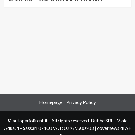
Homepage
Privacy Policy
© autopariolirent.it - All rights reserved. Dubhe SRL - Viale
Adua, 4 - Sassari 07100 VAT: 02979500903
|
covernews
di AF